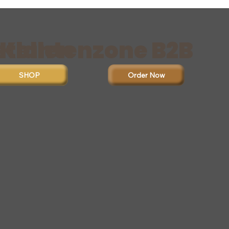
stellen
Klantenzone B2B
Order Now