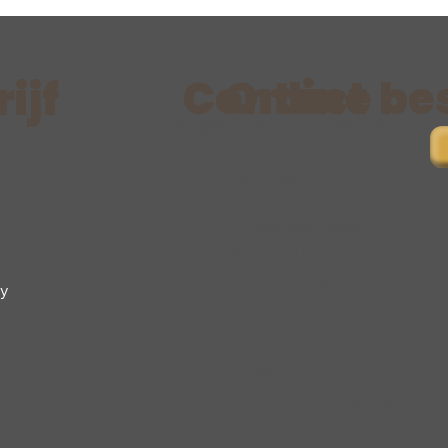
Contact
Online be
ijf
info@bakkerijvantichelt.be
+32/14.75.38.37
Achterstenhoek
8, 2275 Lille
Ma - Vrij: 06.00u -
cy
15.00u
Za & Zo: 07.00u -
12.00u
Donderdag gesloten