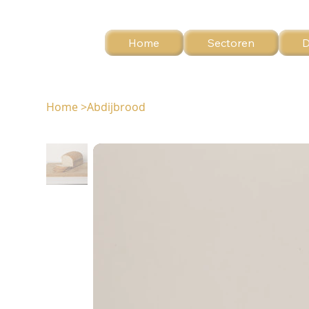
Home
Sectoren
D
Home
>
Abdijbrood