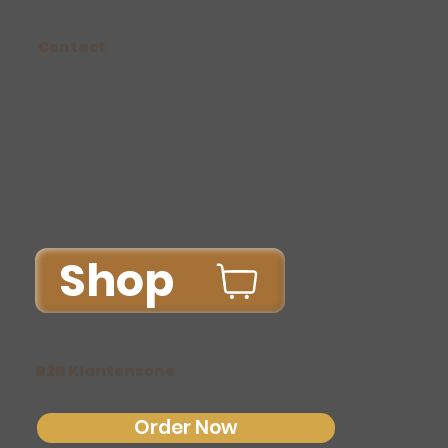
Contact
Info@bakkerijvantichelt.be
+32/14/75.38.37
Ma-Vr: 06.00u-15.00u
Za-Zo: 07.00-12.00u
Do: Gesloten
Shop
B2B Klantenzone
Order Now