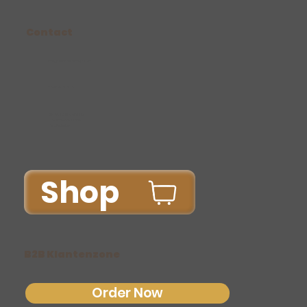
Contact
Info@bakkerijvantichelt.be
+32/14/75.38.37
Ma-Vr: 06.00u-15.00u
Za-Zo: 07.00-12.00u
Do: Gesloten
Shop
B2B Klantenzone
Order Now