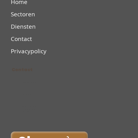
Home
Sectoren
Diensten
Contact
Privacypolicy
Contact
Info@bakkerijvantichelt.be
+32/14/75.38.37
Ma-Vr: 06.00u-15.00u
Za-Zo: 07.00-12.00u
Do: Gesloten