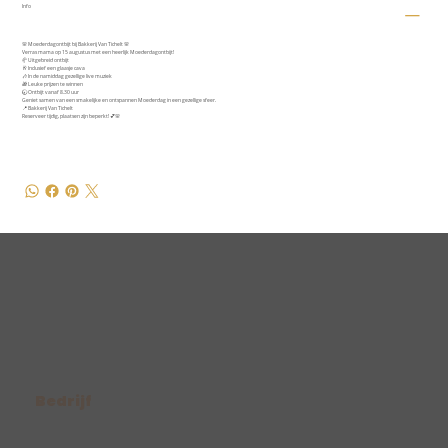
Info
🌸 Moederdagontbijt bij Bakkerij Van Tichelt 🌸
Verras mama op 15 augustus met een heerlijk Moederdagontbijt!
🥐 Uitgebreid ontbijt
🥂 Inclusief een glaasje cava
🎶 In de namiddag gezellige live muziek
🎁 Leuke prijzen te winnen
🕣 Ontbijt vanaf 8.30 uur
Geniet samen van een smakelijke en ontspannen Moederdag in een gezellige sfeer.
📍 Bakkerij Van Tichelt
Reserveer tijdig, plaatsen zijn beperkt! 💕🌸
Bedrijf