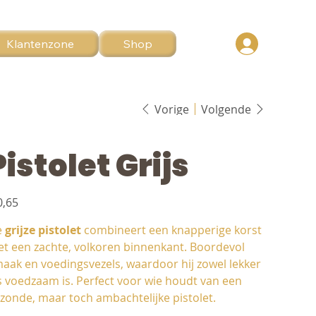
Klantenzone
Shop
Vorige
Volgende
Pistolet Grijs
0,65
e
grijze pistolet
combineert een knapperige korst
t een zachte, volkoren binnenkant. Boordevol
aak en voedingsvezels, waardoor hij zowel lekker
s voedzaam is. Perfect voor wie houdt van een
zonde, maar toch ambachtelijke pistolet.