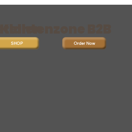
stellen
Klantenzone B2B
Order Now