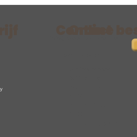
Contact
Online be
ijf
info@bakkerijvantichelt.be
+32/14.75.38.37
Achterstenhoek
8, 2275 Lille
Ma - Vrij: 06.00u -
cy
15.00u
Za & Zo: 07.00u -
12.00u
Donderdag gesloten