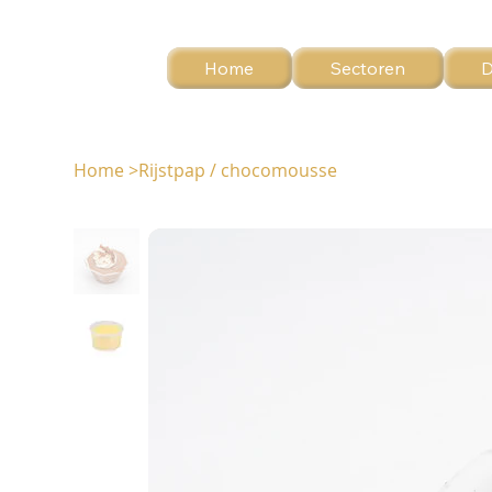
Home
Sectoren
D
Home
>
Rijstpap / chocomousse