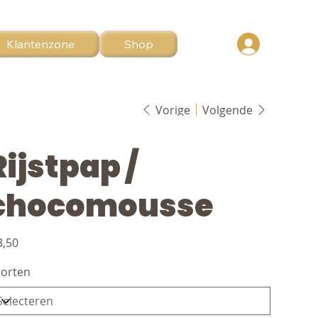
Klantenzone
Shop
Vorige
Volgende
Rijstpap /
chocomousse
3,50
orten