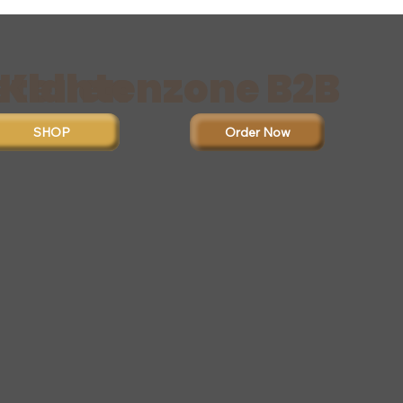
stellen
Klantenzone B2B
Order Now