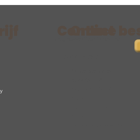
Contact
Online be
ijf
info@bakkerijvantichelt.be
+32/14.75.38.37
Achterstenhoek
8, 2275 Lille
Ma - Vrij: 06.00u -
cy
15.00u
Za & Zo: 07.00u -
12.00u
Donderdag gesloten