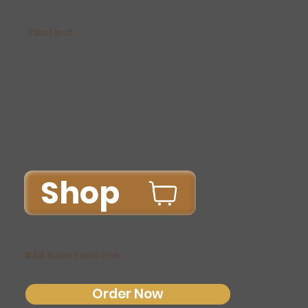
Contact
Info@bakkerijvantichelt.be
+32/14/75.38.37
Ma-Vr: 06.00u-15.00u
Za-Zo: 07.00-12.00u
Do: Gesloten
Shop
B2B Klantenzone
Order Now