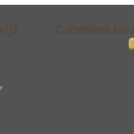
Contact
Online be
ijf
info@bakkerijvantichelt.be
+32/14.75.38.37
Achterstenhoek
8, 2275 Lille
Ma - Vrij: 06.00u -
cy
15.00u
Za & Zo: 07.00u -
12.00u
Donderdag gesloten