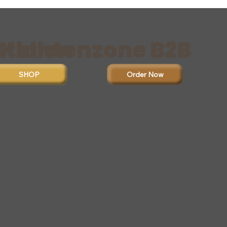
stellen
Klantenzone B2B
Order Now