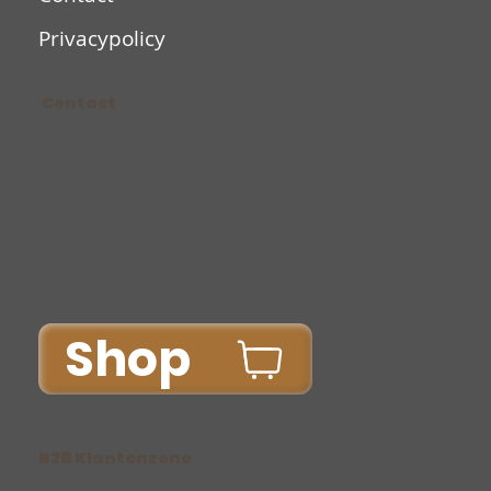
Privacypolicy
Contact
Info@bakkerijvantichelt.be
+32/14/75.38.37
Ma-Vr: 06.00u-15.00u
Za-Zo: 07.00-12.00u
Do: Gesloten
Shop
B2B Klantenzone