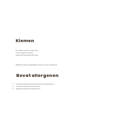
Kiemen
Een vollere variant van het Grijs,
maar toch geen volkoren.
aangevuld met gekiemde tarwe.
Alfabloem, Kiemen, Roggebloem, Water, Zout & verbeteraar
Bevat allergenen
Glutenbevattende granen & producten op basis hiervan
Tarwe & producten op basis hiervan
Rogge & producten op basis hiervan