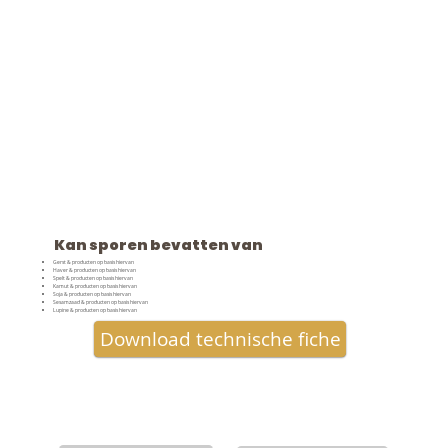
Kan sporen bevatten van
Gerst & producten op basis hiervan
Haver & producten op basis hiervan
Spelt & producten op basis hiervan
Kamut & producten op basis hiervan
Soja & producten op basis hiervan
Sesamzaad & producten op basis hiervan
Lupine & producten op basis hiervan
Download technische fiche