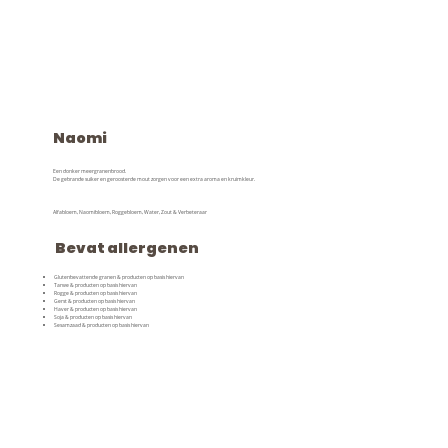
Naomi
Een donker meergranenbrood.
De gebrande suiker en geroosterde mout zorgen voor een extra aroma en kruimkleur.
Alfabloem, Naomibloem, Roggebloem, Water, Zout & Verbeteraar
Bevat allergenen
Glutenbevattende granen & producten op basis hiervan
Tarwe & producten op basis hiervan
Rogge & producten op basis hiervan
Gerst & producten op basis hiervan
Haver & producten op basis hiervan
Soja & producten op basis hiervan
Sesamzaad & producten op basis hiervan