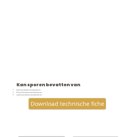
Kan sporen bevatten van
Spelt & producten op basis hiervan
Kamut & producten op basis hiervan
Lupine & producten op basis hiervan
Download technische fiche