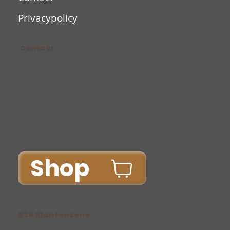
Privacypolicy
Contact
Info@bakkerijvantichelt.be
+32/14/75.38.37
Ma-Vr: 06.00u-15.00u
Za-Zo: 07.00-12.00u
Do: Gesloten
Shop
B2B Klantenzone