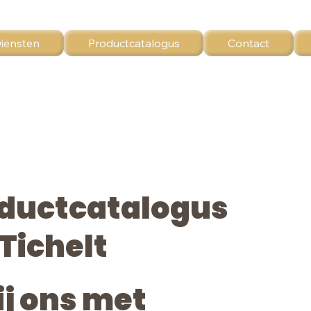
iensten
Productcatalogus
Contact
oductcatalogus
Tichelt
ij ons met