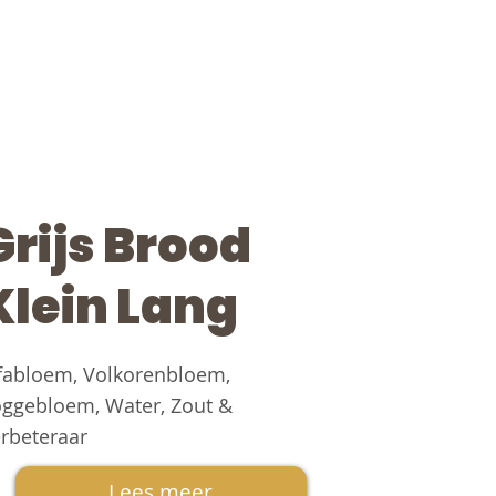
Grijs Brood
Klein Lang
fabloem, Volkorenbloem,
ggebloem, Water, Zout &
rbeteraar
Lees meer