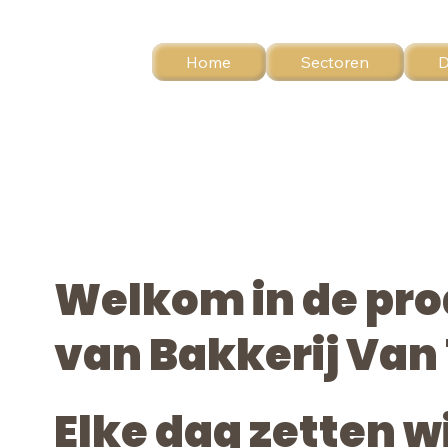
Home
Sectoren
D
Welkom in de pr
van Bakkerij Van 
Elke dag zetten w