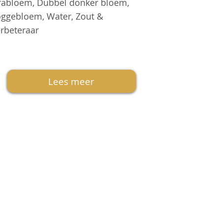
fabloem, Dubbel donker bloem,
ggebloem, Water, Zout &
rbeteraar
Lees meer