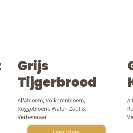
t
Grijs
Tijgerbrood
Alfabloem, Volkorenbloem,
Al
Roggebloem, Water, Zout &
Ro
Verbeteraar
Ve
Lees meer