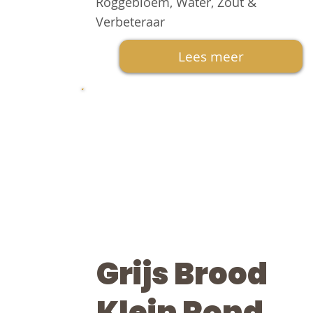
Roggebloem, Water, Zout &
Verbeteraar
Lees meer
Grijs Brood
Klein Rond