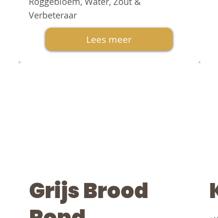
Roggebloem, Water, Zout &
Verbeteraar
Lees meer
Grijs Brood
Rond