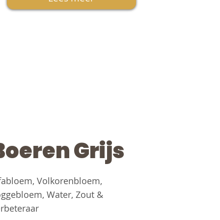
Boeren Grijs
fabloem, Volkorenbloem,
ggebloem, Water, Zout &
rbeteraar